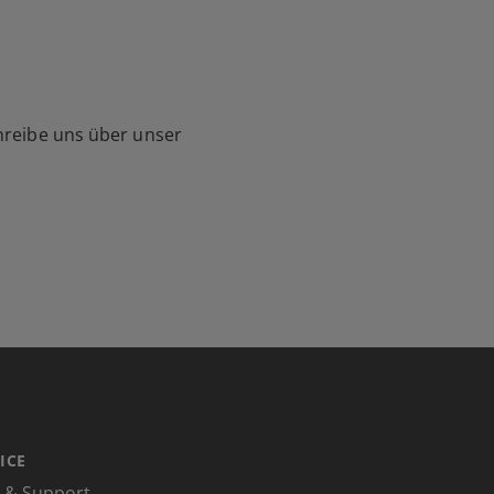
hreibe uns über unser
ICE
e & Support